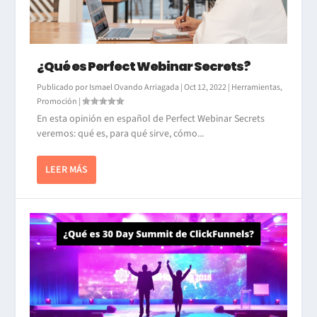
¿Qué es Perfect Webinar Secrets?
Publicado por
Ismael Ovando Arriagada
|
Oct 12, 2022
|
Herramientas
,
Promoción
|
En esta opinión en español de Perfect Webinar Secrets
veremos: qué es, para qué sirve, cómo...
LEER MÁS