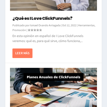
¿Qué es I Love ClickFunnels?
Publicado por
Ismael Ovando Arriagada
|
Oct 12, 2022
|
Herramientas
,
Promoción
|
En esta opinión en español de I Love ClickFunnels
veremos: qué es, para qué sirve, cómo funciona,...
LEER MÁS