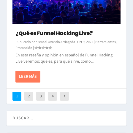
¿Qué es Funnel Hacking Live?
Publicado por
Ismael Ovando Arriagada
|
Oct 9, 2022
|
Herramientas
,
Promoción
|
En esta reseña y opinión en español de Funnel Hacking
Live veremos: qué es, para qué sirve, cómo...
LEER MÁS
1
2
3
4