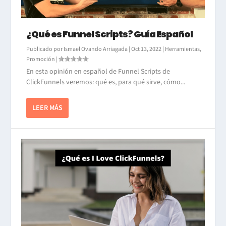
¿Qué es Funnel Scripts? Guía Español
Publicado por
Ismael Ovando Arriagada
|
Oct 13, 2022
|
Herramientas
,
Promoción
|
En esta opinión en español de Funnel Scripts de
ClickFunnels veremos: qué es, para qué sirve, cómo...
LEER MÁS