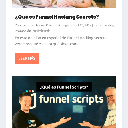
¿Qué es Funnel Hacking Secrets?
Publicado por
Ismael Ovando Arriagada
|
Oct 13, 2022
|
Herramientas
,
Promoción
|
En esta opinión en español de Funnel Hacking Secrets
veremos: qué es, para qué sirve, cómo...
LEER MÁS