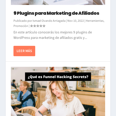
9 Plugins para Marketing de Afiliados
Publicado por
Ismael Ovando Arriagada
|
Nov 10, 2022
|
Herramientas
,
Promoción
|
En este artículo conocerás los mejores 9 plugins de
WordPress para marketing de afiliados gratis y...
LEER MÁS