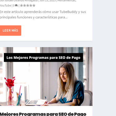
por
Ismael Ovando Arriagada
|
Jun 13, 2023
|
Herramientas
,
YouTube
|
0
|
En este artículo aprenderás cómo usar TubeBuddy y sus
principales funciones y características para...
LEER MÁS
Mejores Programas para SEO de Pago