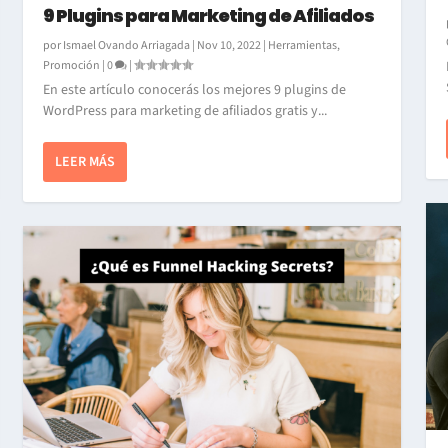
9 Plugins para Marketing de Afiliados
por
Ismael Ovando Arriagada
|
Nov 10, 2022
|
Herramientas
,
Promoción
|
0
|
En este artículo conocerás los mejores 9 plugins de
WordPress para marketing de afiliados gratis y...
LEER MÁS