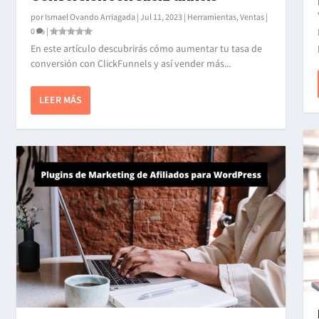
por
Ismael Ovando Arriagada
|
Jul 11, 2023
|
Herramientas
,
Ventas
|
0
|
En este artículo descubrirás cómo aumentar tu tasa de
conversión con ClickFunnels y así vender más...
LEER MÁS