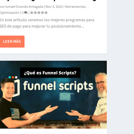
por
Ismael Ovando Arriagada
|
Nov 3, 2022
|
Herramientas
,
Optimización
|
0
|
En este artículo veremos los mejores programas para
SEO de pago para mejorar tu posicionamiento...
LEER MÁS