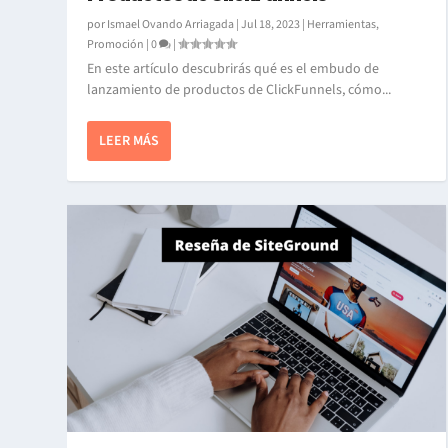
por
Ismael Ovando Arriagada
|
Jul 18, 2023
|
Herramientas
,
Promoción
|
0
|
En este artículo descubrirás qué es el embudo de
lanzamiento de productos de ClickFunnels, cómo...
LEER MÁS