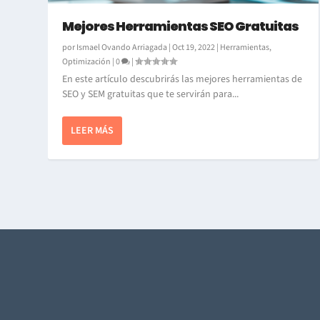
Mejores Herramientas SEO Gratuitas
por
Ismael Ovando Arriagada
|
Oct 19, 2022
|
Herramientas
,
Optimización
|
0
|
En este artículo descubrirás las mejores herramientas de
SEO y SEM gratuitas que te servirán para...
LEER MÁS