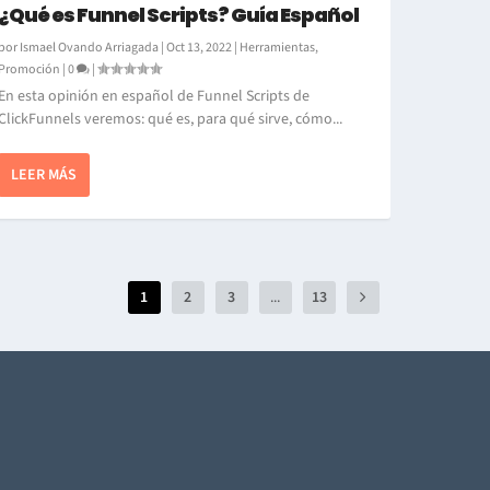
¿Qué es Funnel Scripts? Guía Español
por
Ismael Ovando Arriagada
|
Oct 13, 2022
|
Herramientas
,
Promoción
|
0
|
En esta opinión en español de Funnel Scripts de
ClickFunnels veremos: qué es, para qué sirve, cómo...
LEER MÁS
1
2
3
...
13