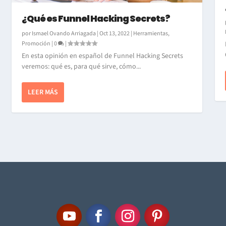
¿Qué es Funnel Hacking Secrets?
por
Ismael Ovando Arriagada
|
Oct 13, 2022
|
Herramientas
,
Promoción
|
0
|
En esta opinión en español de Funnel Hacking Secrets
veremos: qué es, para qué sirve, cómo...
LEER MÁS