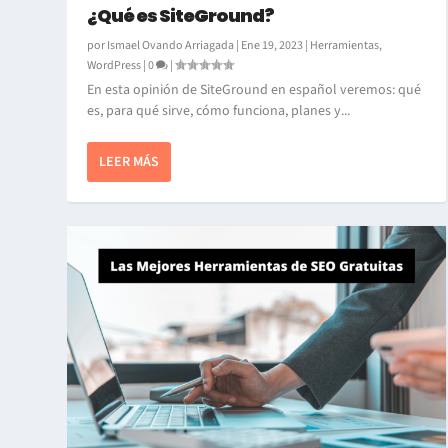
¿Qué es SiteGround?
por
Ismael Ovando Arriagada
|
Ene 19, 2023
|
Herramientas
,
WordPress
|
0
|
En esta opinión de SiteGround en español veremos: qué
es, para qué sirve, cómo funciona, planes y...
LEER MÁS