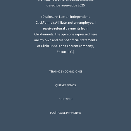
derechos reservados 2025
(Disclosure: I am an independent
ClickFunnels Affiliate, not an employee. I
receive referral payments from
ClickFunnels. The opinions expressed here
are my own and are not official statements
of ClickFunnels or its parent company,
Etison LLC.)
TÉRMINOS Y CONDICIONES
QUIÉNES SOMOS
CONTACTO
POLÍTICA DE PRIVACIDAD