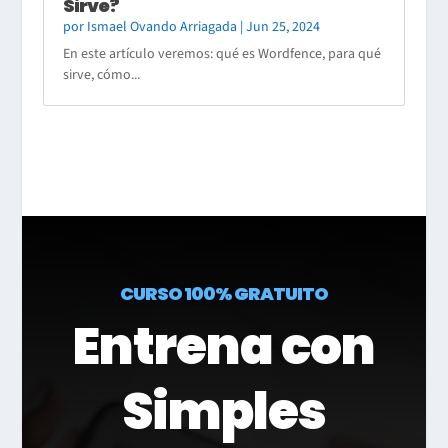
Sirve?
por
Ismael Ovando Arriagada
|
Jun 25, 2024
En este artículo veremos: qué es Wordfence, para qué
sirve, cómo...
CURSO 100% GRATUITO
Entrena con
Simples