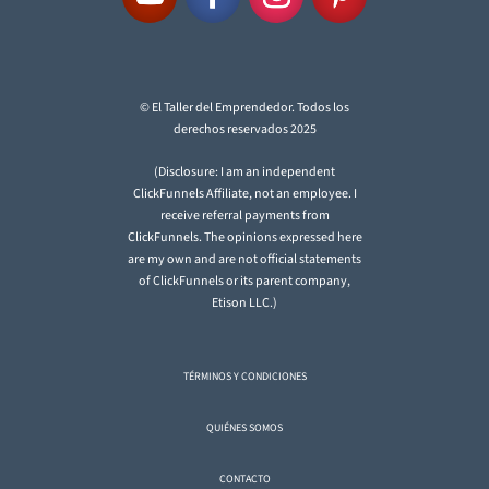
© El Taller del Emprendedor. Todos los
derechos reservados 2025
(Disclosure: I am an independent
ClickFunnels Affiliate, not an employee. I
receive referral payments from
ClickFunnels. The opinions expressed here
are my own and are not official statements
of ClickFunnels or its parent company,
Etison LLC.)
TÉRMINOS Y CONDICIONES
QUIÉNES SOMOS
CONTACTO