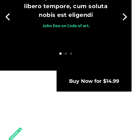
libero tempore, cum soluta
Magni dolores eos qui ratione voluptatem sequi
nesciunt. Neque porro quisquam est, qui dolorem
nobis est eligendi
ipsum quia dolor sit amet, consectetur.
John Doe on Code of art.
Buy Now for $14.99