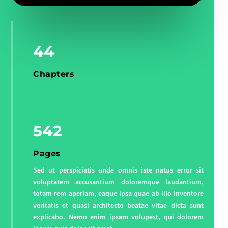
Nulla porttitor accumsan tincidunt. Curabitur non
nulla sit amet nisl tempus convallis quis ac lectus.
Vestibulum ante ipsum primis in faucibus orci luctus
et ultrices posuere cubilia Curae; Donec velit neque,
44
auctor sit amet aliquam vel, ullamcorper sit amet
ligula. Curabitur aliquet quam id dui posuere blandit.
Chapters
Quisque velit nisi, pretium ut lacinia in, elementum id
enim. Vestibulum ante ipsum primis in faucibus orci
luctus et ultrices posuere cubilia Curae; Donec velit
neque, auctor sit amet aliquam vel, ullamcorper sit
542
amet ligula. Sed porttitor lectus nibh. Curabitur non
nulla sit amet nisl tempus convallis quis ac lectus.
Donec rutrum congue leo eget malesuada. Curabitur
Pages
arcu erat, accumsan id imperdiet et, porttitor at sem.
Sed ut perspiciatis unde omnis iste natus error sit
Pellentesque in ipsum id orci porta dapibus.
voluptatem accusantium doloremque laudantium,
Vestibulum ac diam sit amet quam vehicula
totam rem aperiam, eaque ipsa quae ab illo inventore
elementum sed sit amet dui. Quisque velit nisi,
veritatis et quasi architecto beatae vitae dicta sunt
pretium ut lacinia in, elementum id enim.
explicabo. Nemo enim ipsam volupest, qui dolorem