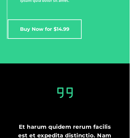
ipsum quia dolor sit amet.
Sed ut perspiciatis unde omnis iste natus error sit
voluptatem accusantium doloremque laudantium,
totam rem aperiam, eaque ipsa quae ab illo inventore
veritatis et quasi architecto beatae vitae dicta sunt
Buy Now for $14.99
explicabo.
Nemo enim ipsam voluptatem quia voluptas sit
aspernatur aut odit aut fugit, sed quia consequuntur
magni dolores eos qui ratione voluptatem sequi
nesciunt. Neque porro quisquam.
Sed ut perspiciatis unde omnis iste natus error sit
voluptatem accusantium doloremque laudantium,
totam rem aperiam, eaque ipsa quae ab illo inventore
veritatis et quasi architecto beatae vitae dicta sunt
explicabo.
Nemo enim ipsam voluptatem quia voluptas sit
Et harum quidem rerum facilis
aspernatur aut odit aut fugit, sed quia consequuntur.
est et expedita distinctio. Nam