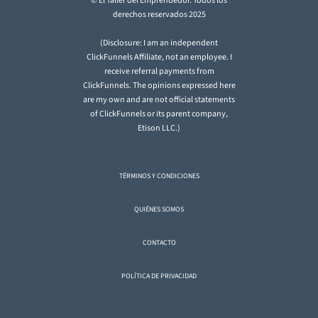
© El Taller del Emprendedor. Todos los
derechos reservados 2025
(Disclosure: I am an independent
ClickFunnels Affiliate, not an employee. I
receive referral payments from
ClickFunnels. The opinions expressed here
are my own and are not official statements
of ClickFunnels or its parent company,
Etison LLC.)
TÉRMINOS Y CONDICIONES
QUIÉNES SOMOS
CONTACTO
POLÍTICA DE PRIVACIDAD