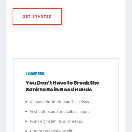
GET STARTED
LOW FEES
You Don’t Have to Break the
Bank to Be in Good Hands
Aliquam tincidunt mauris eu risus.
Vestibulum auctor dapibus neque.
Nunc dignissim risus id metus.
Cras ornare tristique elit.