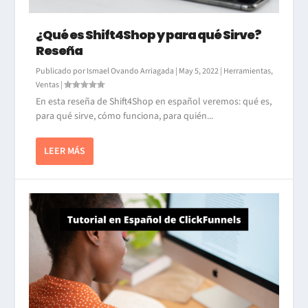
¿Qué es Shift4Shop y para qué Sirve?
Reseña
Publicado por
Ismael Ovando Arriagada
|
May 5, 2022
|
Herramientas
,
Ventas
|
En esta reseña de Shift4Shop en español veremos: qué es,
para qué sirve, cómo funciona, para quién...
LEER MÁS