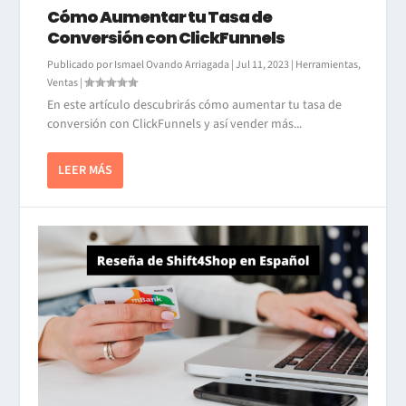
Cómo Aumentar tu Tasa de
Conversión con ClickFunnels
Publicado por
Ismael Ovando Arriagada
|
Jul 11, 2023
|
Herramientas
,
Ventas
|
En este artículo descubrirás cómo aumentar tu tasa de
conversión con ClickFunnels y así vender más...
LEER MÁS