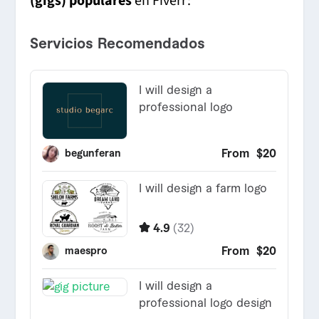
(gigs) populares
en Fiverr: