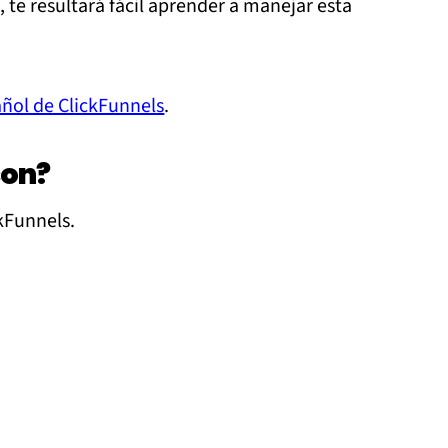
 te resultará fácil aprender a manejar esta
ñol de ClickFunnels
.
son?
ckFunnels.