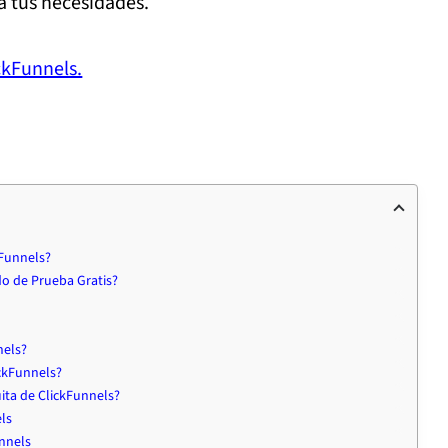
 a tus necesidades.
ckFunnels.
kFunnels?
o de Prueba Gratis?
nels?
ckFunnels?
ita de ClickFunnels?
els
unnels